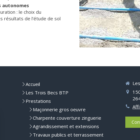
ts autonomes
ration : le choix du
s résultats de l’étude de sol
Les
Accueil
15
Les Trois Becs BTP
26
Prestations
Aff
Maçonnerie gros oeuvre
Charpente couverture zinguerie
Con
Agrandissement et extensions
Travaux publics et terrassement